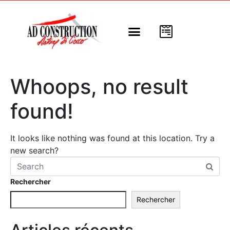
Nos modèles
Nos programmes
Nos réalisations
A propos de nous
Whoops, no result
found!
It looks like nothing was found at this location. Try a
new search?
Rechercher
Rechercher