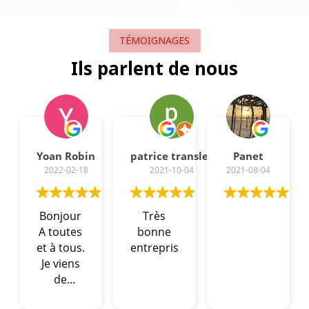
TÉMOIGNAGES
Ils parlent de nous
Yoan Robin
patrice transler
Panet
2022-02-18
2021-10-04
2021-08-04
Bonjour
Très
A toutes
bonne
et à tous.
entreprise
Je viens
de
recevoir