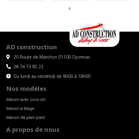
ma
maison.
Celle ci
est
parfaite.
L équipe
est très
AD construction
réactive
20 Route de Marchon 01100 Oyonnax
et s
accommode
04 74 73 85 23
parfaitement
Du lundi au vendredi de 8h00 à 18h00
à nos
besoins.
Nos modèles
Ce n est
Maison avec sous-sol
pas ma
première
Maison à étage
construction
Maison de plain pied
et nous
A propos de nous
étions
plutôt