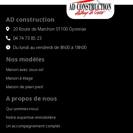
parfaite.
L équipe
est très
AD construction
réactive
20 Route de Marchon 01100 Oyonnax
et s
accommode
04 74 73 85 23
parfaitement
Du lundi au vendredi de 8h00 à 18h00
à nos
besoins.
Nos modèles
Ce n est
Maison avec sous-sol
pas ma
première
Maison à étage
construction
Maison de plain pied
et nous
A propos de nous
étions
plutôt
Qui sommes-nous
pointilleux
Notre expertise immobilière
avec ma
femme.
Un accompagnement complet
Je