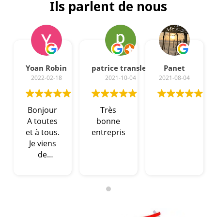
Ils parlent de nous
Yoan Robin
patrice transler
Panet
2022-02-18
2021-10-04
2021-08-04
Bonjour
Très
A toutes
bonne
et à tous.
entreprise
Je viens
de
recevoir
ma
maison.
Celle ci
est