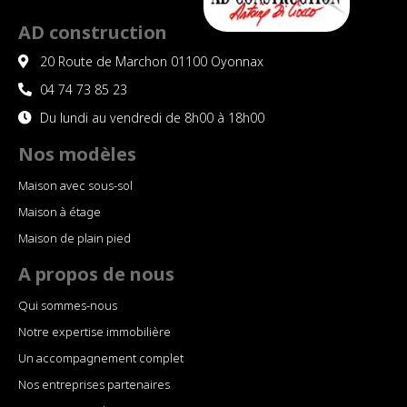
parfait
e. L
AD construction
équipe
20 Route de Marchon 01100 Oyonnax
est
très
04 74 73 85 23
réactiv
Du lundi au vendredi de 8h00 à 18h00
e et s
accom
Nos modèles
mode
Maison avec sous-sol
parfait
ement
Maison à étage
à nos
Maison de plain pied
besoin
A propos de nous
s. Ce n
est pas
Qui sommes-nous
ma
Notre expertise immobilière
premiè
re
Un accompagnement complet
constr
Nos entreprises partenaires
uction