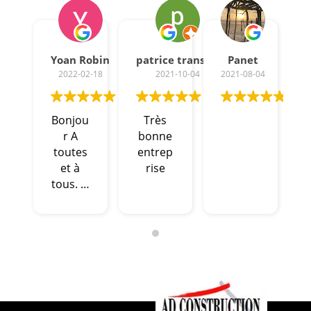
Yoan Robin
patrice transler
Panet
2022-02-18
2021-10-04
2021-08-04
Bonjou
Très
r A
bonne
toutes
entrep
et à
rise
tous. Je
viens
de
recevoi
r ma
maison
. Celle
ci est