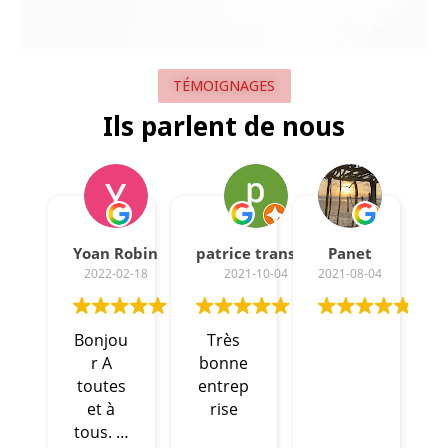
TÉMOIGNAGES
Ils parlent de nous
Yoan Robin
patrice transler
Panet
2022-02-18
2021-10-04
2021-08-04
Bonjou
Très
r A
bonne
toutes
entrep
et à
rise
tous. Je