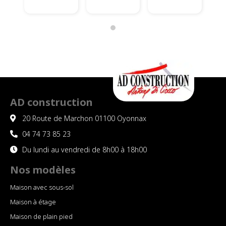
viens
de
recevoi
r ma
maison
. Celle
ci est
parfait
e. L
AD construction
équipe
20 Route de Marchon 01100 Oyonnax
est
très
04 74 73 85 23
réactiv
Du lundi au vendredi de 8h00 à 18h00
e et s
accom
Nos modèles
mode
Maison avec sous-sol
parfait
ement
Maison à étage
à nos
Maison de plain pied
besoin