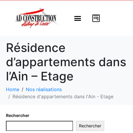
Nos modèles
Nos programmes
Nos réalisations
A propos de nous
Résidence
d’appartements dans
l’Ain – Etage
Home
Nos réalisations
Résidence d'appartements dans l'Ain - Etage
Rechercher
Rechercher