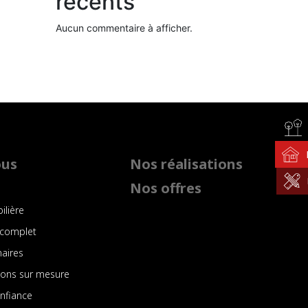
récents
Aucun commentaire à afficher.
ous
Nos réalisations
Nos offres
ilière
complet
naires
sons sur mesure
onfiance