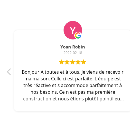
Yoan Robin
2022-02-18
Bonjour A toutes et à tous. Je viens de recevoir
ma maison. Celle ci est parfaite. L équipe est
très réactive et s accommode parfaitement à
nos besoins. Ce n est pas ma première
construction et nous étions plutôt pointilleux
avec ma femme. Je recommande vraiment ce
constructeur qui travaille en famille et qui est
disponible et réactif. Encore merci à eux . Mme
et Mr ROBIN