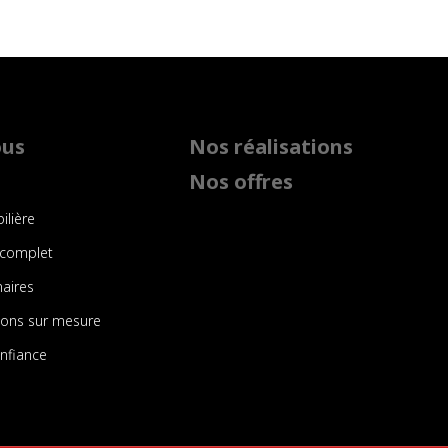
ous
Nos réalisations
Nos offres
ilière
complet
naires
sons sur mesure
onfiance